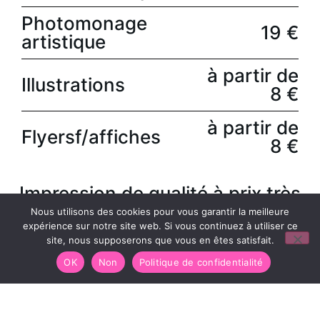
Photomonage
19 €
artistique
à partir de
Illustrations
8 €
à partir de
Flyersf/affiches
8 €
Impression de qualité à prix très
abordable
Nous utilisons des cookies pour vous garantir la meilleure
expérience sur notre site web. Si vous continuez à utiliser ce
site, nous supposerons que vous en êtes satisfait.
OK
Non
Politique de confidentialité
Portfolio