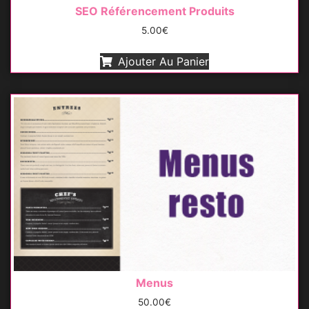
SEO Référencement Produits
5.00
€
Ajouter Au Panier
Menus
50.00
€