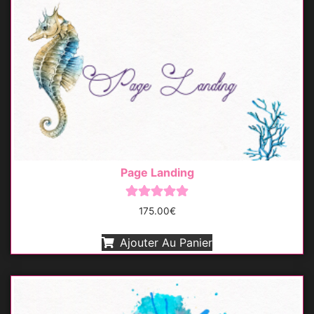
Page Landing
Note
175.00
€
5.00
sur 5
Ajouter Au Panier