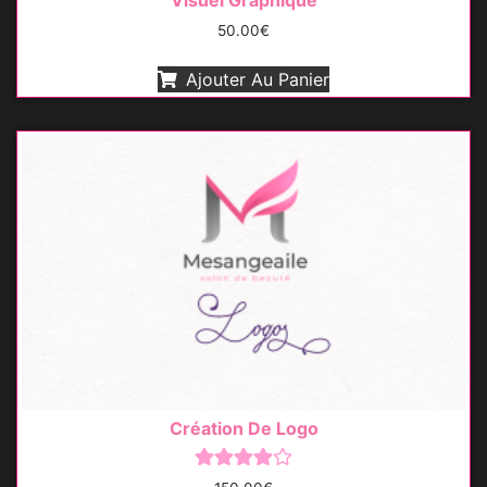
Visuel Graphique
50.00
€
Ajouter Au Panier
Création De Logo
Note