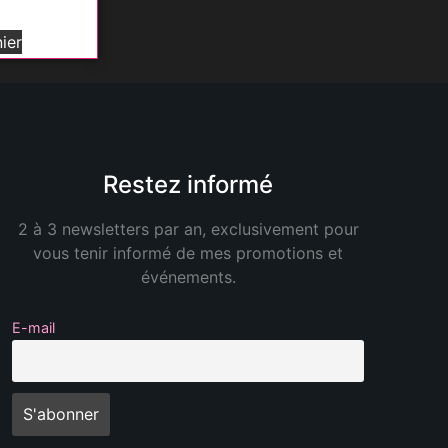
ier
Restez informé
2 à 3 newsletters par an, exclusivement pour
vous tenir informé de mes promotions et
événements.
E-mail