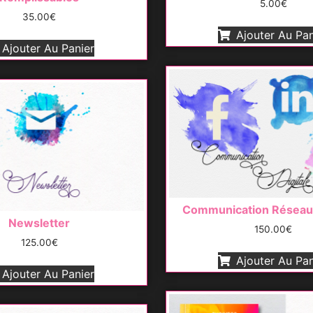
5.00
€
35.00
€
Ajouter Au Pan
Ajouter Au Panier
Communication Réseau
Newsletter
150.00
€
125.00
€
Ajouter Au Pan
Ajouter Au Panier