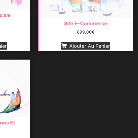
ciale
Site E-Commerce
899.00
€
ier
Ajouter Au Panier
ions Et