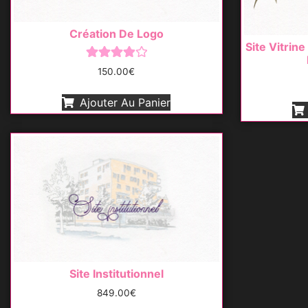
Création De Logo
Site Vitrin
Note
150.00
€
4.00
sur 5
Ajouter Au Panier
Site Institutionnel
849.00
€