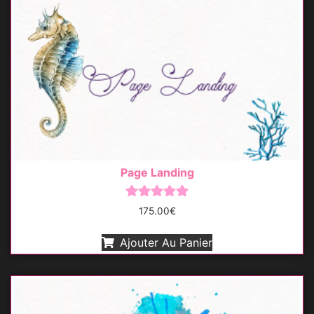
Page Landing
Note
175.00
€
5.00
sur 5
Ajouter Au Panier