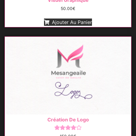
Visuel Graphique
50.00
€
Ajouter Au Panier
Création De Logo
Note