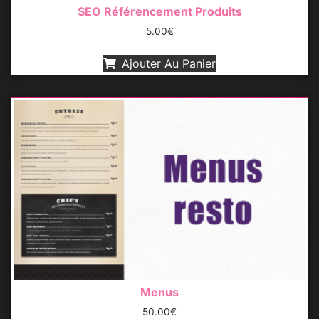
SEO Référencement Produits
5.00
€
Ajouter Au Panier
Menus
50.00
€