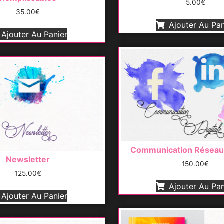
5.00
€
35.00
€
Ajouter Au Pan
Ajouter Au Panier
Communication Réseau
Newsletter
150.00
€
125.00
€
Ajouter Au Pan
Ajouter Au Panier