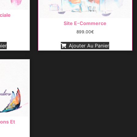
ciale
Site E-Commerce
899.00
€
ier
Ajouter Au Panier
ions Et