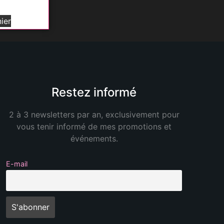
ier
Restez informé
2 à 3 newsletters par an, exclusivement pour
vous tenir informé de mes promotions et
événements.
E-mail