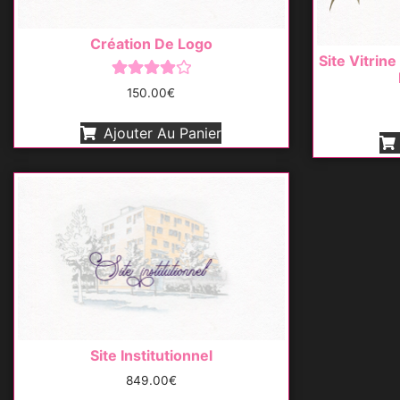
Création De Logo
Site Vitrin
Note
150.00
€
4.00
sur 5
Ajouter Au Panier
Site Institutionnel
849.00
€