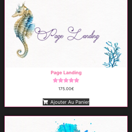
Page Landing
Note
175.00
€
5.00
sur 5
Ajouter Au Panier