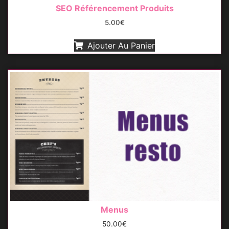
SEO Référencement Produits
5.00
€
Ajouter Au Panier
Menus
50.00
€