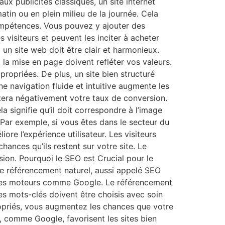
ux publicités classiques, un site internet
tin ou en plein milieu de la journée. Cela
compétences. Vous pouvez y ajouter des
 visiteurs et peuvent les inciter à acheter
 un site web doit être clair et harmonieux.
t la mise en page doivent refléter vos valeurs.
ropriées. De plus, un site bien structuré
ne navigation fluide et intuitive augmente les
actera négativement votre taux de conversion.
a signifie qu’il doit correspondre à l’image
 Par exemple, si vous êtes dans le secteur du
ore l’expérience utilisateur. Les visiteurs
hances qu’ils restent sur votre site. Le
ion. Pourquoi le SEO est Crucial pour le
s le référencement naturel, aussi appelé SEO
e des moteurs comme Google. Le référencement
Les mots-clés doivent être choisis avec soin
ropriés, vous augmentez les chances que votre
he, comme Google, favorisent les sites bien