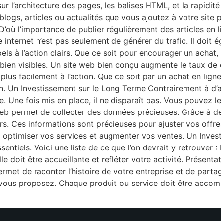
sur l’architecture des pages, les balises HTML, et la rapidit
blogs, articles ou actualités que vous ajoutez à votre site
’où l’importance de publier régulièrement des articles en l
 internet n’est pas seulement de générer du trafic. Il doit é
pels à l’action clairs. Que ce soit pour encourager un achat,
e bien visibles. Un site web bien conçu augmente le taux de
t plus facilement à l’action. Que ce soit par un achat en l
sion. Un Investissement sur le Long Terme Contrairement à d’a
. Une fois mis en place, il ne disparaît pas. Vous pouvez l
web permet de collecter des données précieuses. Grâce à d
. Ces informations sont précieuses pour ajuster vos offres
 optimiser vos services et augmenter vos ventes. Un Inves
entiels. Voici une liste de ce que l’on devrait y retrouver :
le doit être accueillante et refléter votre activité. Présentat
permet de raconter l’histoire de votre entreprise et de part
ue vous proposez. Chaque produit ou service doit être accomp