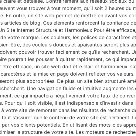
claire et détaillée. Contrairement aux réseaux sociaux ou a
uvent vous trouver à tout moment, qu’il soit 2 heures du ma
inue. En outre, un site web permet de mettre en avant vos 
 articles de blog. Ces éléments renforcent la confiance des
Un Site Internet Structuré et Harmonieux Pour être efficace,
e de votre marque. Les couleurs, les polices de caractères e
bien-être, des couleurs douces et apaisantes seront plus app
s doivent pouvoir trouver facilement ce qu’ils recherchent. U
raire pourrait les pousser à quitter rapidement, ce qui imp
être efficace, un site web doit être clair et harmonieux. Cel
 caractères et la mise en page doivent refléter vos valeurs.
eront plus appropriées. De plus, un site bien structuré améli
echerchent. Une navigation fluide et intuitive augmente les c
dement, ce qui impactera négativement votre taux de convers
 Pour qu’il soit visible, il est indispensable d’investir dan
 à votre site de remonter dans les résultats de recherch
 faut s’assurer que le contenu de votre site est pertinent. 
par vos clients potentiels. En utilisant des mots-clés app
’optimiser la structure de votre site. Les moteurs de recherc